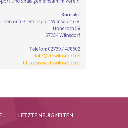
Sport und Spaß gemeinsam im Verein.
Kontakt
urnen und Breitensport Wilnsdorf e.V.
Hoheroth 58
57234 Wilnsdorf
Telefon: 02739 / 478602
info@vtbwilnsdorf.de
http://www.vtbwilnsdorf.de
E …
LETZTE NEUIGKEITEN