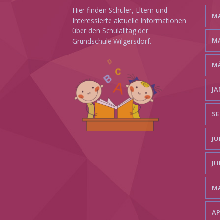
Hier finden Schüler, Eltern und
MA
Interessierte aktuelle Informationen
über den Schulalltag der
MA
Grundschule Wilgersdorf.
MÄ
JA
SE
JU
JU
MA
AP