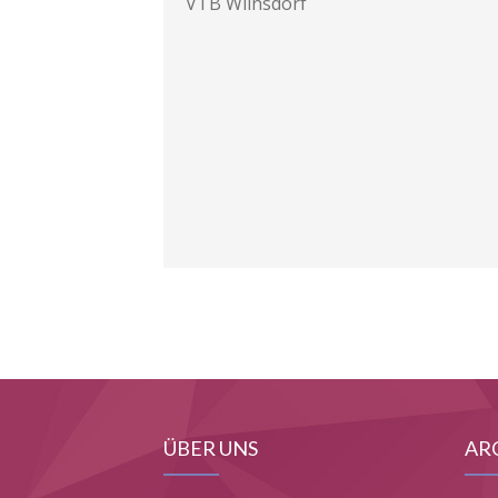
VTB Wilnsdorf
ÜBER UNS
AR